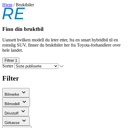
Hjem
/
Bruktbiler
Finn din bruktbil
Uansett hvilken modell du leter etter, fra en smart hybridbil til en
romslig SUV, finner du bruktbiler her fra Toyota-forhandlere over
hele landet.
Filtrer
1
Sorter
Filter
expand_more
Bilmerke
expand_more
Bilmodell
expand_more
Drivstoff
expand_more
Girkasse