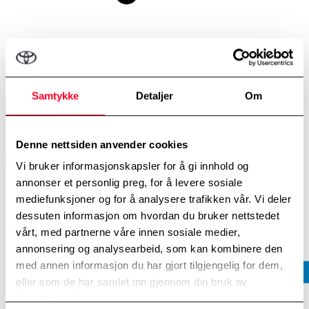
Toyota Certified Professional
(13)
Samtykke
Detaljer
Om
close
Tøm filter
Viser 0 biler
Denne nettsiden anvender cookies
expand_more
Sorter etter
Siste publiserte
Vi bruker informasjonskapsler for å gi innhold og
annonser et personlig preg, for å levere sosiale
Akkurat nå er alle våre ReElectric-biler solgt, men
mediefunksjoner og for å analysere trafikken vår. Vi deler
det kommer jevnlig nye inn. Ta gjerne kontakt med
dessuten informasjon om hvordan du bruker nettstedet
en av våre selgere, så hjelper vi deg med å finne ut
vårt, med partnerne våre innen sosiale medier,
hvilke biler som snart er tilgjengelig.
annonsering og analysearbeid, som kan kombinere den
med annen informasjon du har gjort tilgjengelig for dem,
eller som de har samlet inn gjennom din bruk av
tjenestene deres.