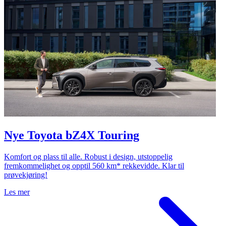
Nye Toyota bZ4X Touring
Komfort og plass til alle. Robust i design, utstoppelig
fremkommelighet og opptil 560 km* rekkevidde. Klar til
prøvekjøring!
Les mer