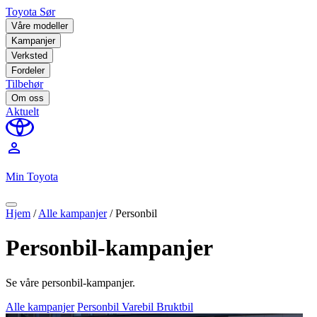
Toyota Sør
Våre modeller
Kampanjer
Verksted
Fordeler
Tilbehør
Om oss
Aktuelt
perm_identity
Min Toyota
Hjem
/
Alle kampanjer
/
Personbil
Personbil-kampanjer
Se våre personbil-kampanjer.
Alle kampanjer
Personbil
Varebil
Bruktbil