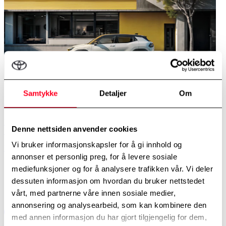
Samtykke
Detaljer
Om
Nye Urban Cruiser
Helelektriske Urban Cruiser er en kompakt og allsidig elektrisk
Denne nettsiden anvender cookies
SUV. Romslig og sikker, med praktiske løsninger som forenkler h...
Vi bruker informasjonskapsler for å gi innhold og
Les mer
annonser et personlig preg, for å levere sosiale
mediefunksjoner og for å analysere trafikken vår. Vi deler
dessuten informasjon om hvordan du bruker nettstedet
vårt, med partnerne våre innen sosiale medier,
annonsering og analysearbeid, som kan kombinere den
med annen informasjon du har gjort tilgjengelig for dem,