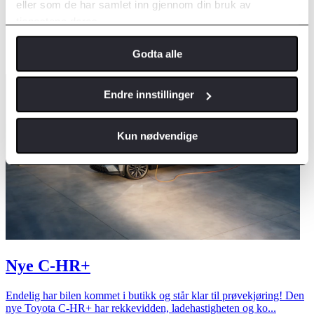
eller som de har samlet inn gjennom din bruk av
tjenestene deres.
Godta alle
Endre innstillinger
Kun nødvendige
Nye C-HR+
Endelig har bilen kommet i butikk og står klar til prøvekjøring! Den
nye Toyota C-HR+ har rekkevidden, ladehastigheten og ko...