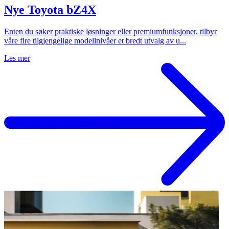
Nye Toyota bZ4X
Enten du søker praktiske løsninger eller premiumfunksjoner, tilbyr
våre fire tilgjengelige modellnivåer et bredt utvalg av u...
Les mer