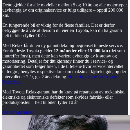
Dette gjelder for alle modeller mellom 5 og 10 år, og alle motortyper,
uavhengig av om originalservice er fulgt tidligere – opptil 200 000
km.
En fungerende bil er viktig for de fleste familier. Det er derfor
betryggende å vite at dersom du eier en Toyota, kan du ha garanti
helt til bilen fyller 10 år.
Med Relax får du en ny garantidekning begrenset til neste service.
For de fleste Toyota gjelder
12 måneder eller 15 000 km
(det som
inntreffer først), men dette kan variere avhengig av kjøretøy og
motorisering. Detaljer for ditt kjøretøy finner du i service- og
garantiheftet som følger bilen. I de tilfellene hvor serviceintervallet
er lengre, benyttes respektive km som maksimal kjørelengde, og der
intervallet er 2 år, gis 2 års dekning.
Se betingelsene for Toyota
Relax her.
Med Toyota Relax-garanti har du krav på reparasjon av mekaniske,
elektriske og elektroniske defekter som skyldes fabrikk- eller
produksjonsfeil – helt til bilen fyller 10 år.
Mer om garantier