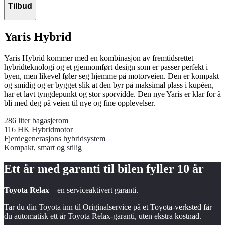
Tilbud
Yaris Hybrid
Yaris Hybrid kommer med en kombinasjon av fremtidsrettet
hybridteknologi og et gjennomført design som er passer perfekt i
byen, men likevel føler seg hjemme på motorveien. Den er kompakt
og smidig og er bygget slik at den byr på maksimal plass i kupéen,
har et lavt tyngdepunkt og stor sporvidde. Den nye Yaris er klar for å
bli med deg på veien til nye og fine opplevelser.
286 liter bagasjerom
116 HK Hybridmotor
Fjerdegenerasjons hybridsystem
Kompakt, smart og stilig
Ett år med garanti til bilen fyller
10 år
Toyota Relax
– en serviceaktivert garanti.
Tar du din Toyota inn til Originalservice på et Toyota-verksted får
du automatisk ett år Toyota Relax-garanti, uten ekstra kostnad.