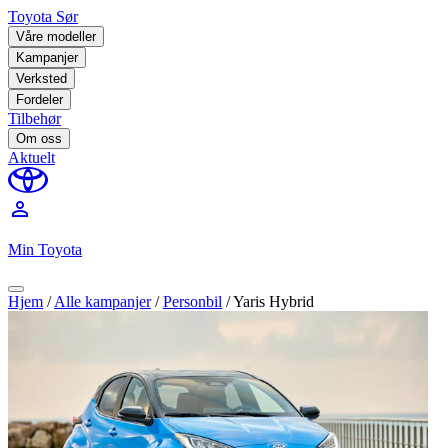
Toyota Sør
Våre modeller
Kampanjer
Verksted
Fordeler
Tilbehør
Om oss
Aktuelt
perm_identity
Min Toyota
Hjem
/
Alle kampanjer
/
Personbil
/
Yaris Hybrid