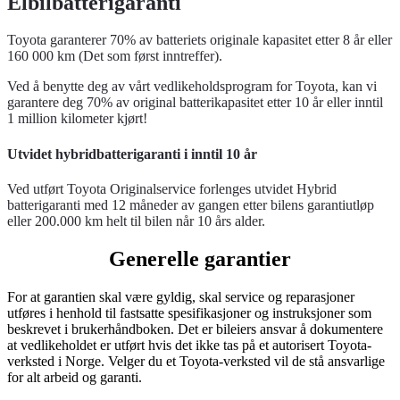
Elbilbatterigaranti
Toyota garanterer 70% av batteriets originale kapasitet etter 8 år eller
160 000 km (Det som først inntreffer).
Ved å benytte deg av vårt vedlikeholdsprogram for Toyota, kan vi
garantere deg 70% av original batterikapasitet etter 10 år eller inntil
1 million kilometer kjørt!
Utvidet hybridbatterigaranti i inntil 10 år
Ved utført Toyota Originalservice forlenges utvidet Hybrid
batterigaranti med 12 måneder av gangen etter bilens garantiutløp
eller 200.000 km helt til bilen når 10 års alder.
Generelle garantier
For at garantien skal være gyldig, skal service og reparasjoner
utføres i henhold til fastsatte spesifikasjoner og instruksjoner som
beskrevet i brukerhåndboken. Det er bileiers ansvar å dokumentere
at vedlikeholdet er utført hvis det ikke tas på et autorisert Toyota-
verksted i Norge. Velger du et Toyota-verksted vil de stå ansvarlige
for alt arbeid og garanti.