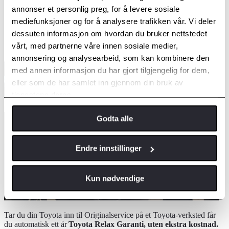
annonser et personlig preg, for å levere sosiale
Ett år med garanti til bilen fyller 10 år
mediefunksjoner og for å analysere trafikken vår. Vi deler
dessuten informasjon om hvordan du bruker nettstedet
Toyota Relax - en serviceaktivert garanti
vårt, med partnerne våre innen sosiale medier,
annonsering og analysearbeid, som kan kombinere den
med annen informasjon du har gjort tilgjengelig for dem,
eller som de har samlet inn gjennom din bruk av
tjenestene deres.
Godta alle
Endre innstillinger
Kun nødvendige
Tar du din Toyota inn til Originalservice på et Toyota-verksted får
du automatisk ett år
Toyota Relax Garanti, uten ekstra kostnad.