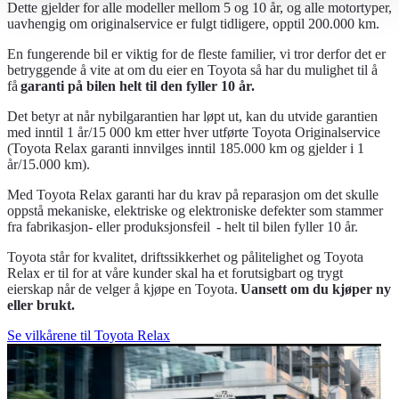
Dette gjelder for alle modeller mellom 5 og 10 år, og alle motortyper,
uavhengig om originalservice er fulgt tidligere, opptil 200.000 km.
En fungerende bil er viktig for de fleste familier, vi tror derfor det er
betryggende å vite at om du eier en Toyota så har du mulighet til å
få
garanti på bilen helt til den fyller 10 år.
Det betyr at når nybilgarantien har løpt ut, kan du utvide garantien
med inntil 1 år/15 000 km etter hver utførte Toyota Originalservice
(Toyota Relax garanti innvilges inntil 185.000 km og gjelder i 1
år/15.000 km).
Med Toyota Relax garanti har du krav på reparasjon om det skulle
oppstå mekaniske, elektriske og elektroniske defekter som stammer
fra fabrikasjon- eller produksjonsfeil - helt til bilen fyller 10 år.
Toyota står for kvalitet, driftssikkerhet og pålitelighet og Toyota
Relax er til for at våre kunder skal ha et forutsigbart og trygt
eierskap når de velger å kjøpe en Toyota.
Uansett om du kjøper ny
eller brukt.
Se vilkårene til Toyota Relax