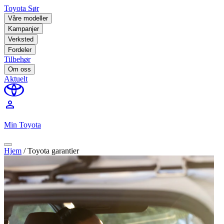
Toyota Sør
Våre modeller
Kampanjer
Verksted
Fordeler
Tilbehør
Om oss
Aktuelt
perm_identity
Min Toyota
Hjem
/
Toyota garantier