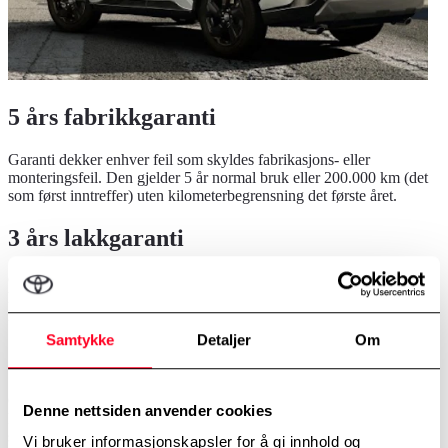
5 års fabrikkgaranti
Garanti dekker enhver feil som skyldes fabrikasjons- eller
monteringsfeil. Den gjelder 5 år normal bruk eller 200.000 km (det
som først inntreffer) uten kilometerbegrensning det første året.
3 års lakkgaranti
Garantien dekker overflaterust og lakkfeil som viser seg på et
hvilken som helst lakkert karosseripanel og som skyldes materialfeil
i 3 år, uansett kjørelengde.
Samtykke
Detaljer
Om
12 års gjennomrustingsgaranti
Garantien gir dekning, uansett kjørelengde, mot gjennomrusting i
Denne nettsiden anvender cookies
karosseriet (innenfra og ut) som utvikler seg på grunn av korrosjon
som skyldes materialfeil eller produksjonsfeil.
Vi bruker informasjonskapsler for å gi innhold og