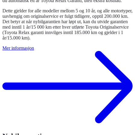
du automatisk ett år Toyota Relax Garanti, uten ekstra kostnad.
Dette gjelder for alle modeller mellom 5 og 10 år, og alle motortyper,
uavhengig om originalservice er fulgt tidligere, opptil 200.000 km.
Det betyr at når nybilgarantien har løpt ut, kan du utvide garantien
med inntil 1 år/15 000 km etter hver utførte Toyota Originalservice
(Toyota Relax garanti innvilges inntil 185.000 km og gjelder i 1
år/15.000 km).
Mer informasjon