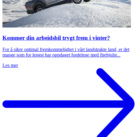
Kommer din arbeidsbil trygt frem i vinter?
For å sikre optimal fremkommelighet i vårt landstrakte land, er det
mange som for lengst har oppdaget fordelene med firehjulst...
Les mer