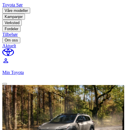
Toyota Sør
Våre modeller
Kampanjer
Verksted
Fordeler
Tilbehør
Om oss
Aktuelt
perm_identity
Min Toyota