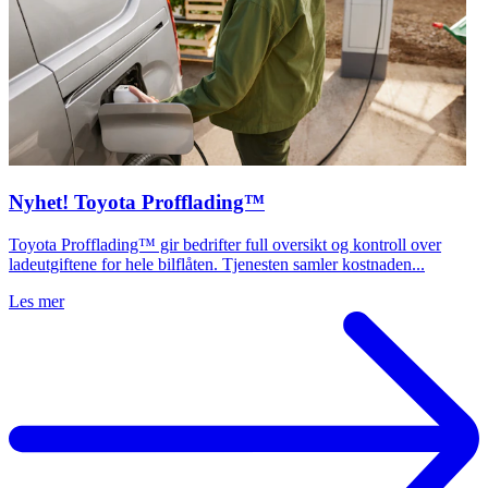
Nyhet! Toyota Profflading™
Toyota Profflading™ gir bedrifter full oversikt og kontroll over
ladeutgiftene for hele bilflåten. Tjenesten samler kostnaden...
Les mer