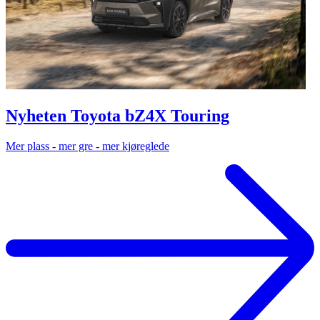
Nyheten Toyota bZ4X Touring
Mer plass - mer gre - mer kjøreglede