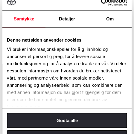
Samtykke
Detaljer
Om
Denne nettsiden anvender cookies
Vi bruker informasjonskapsler for å gi innhold og
18" Aluminiumsfelg til Toyota C-HR
annonser et personlig preg, for å levere sosiale
mediefunksjoner og for å analysere trafikken vår. Vi deler
dessuten informasjon om hvordan du bruker nettstedet
vårt, med partnerne våre innen sosiale medier,
annonsering og analysearbeid, som kan kombinere den
med annen informasjon du har gjort tilgjengelig for dem,
eller som de har samlet inn gjennom din bruk av
tjenestene deres.
Godta alle