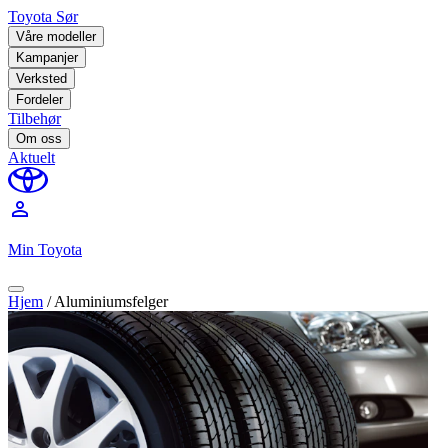
Toyota Sør
Våre modeller
Kampanjer
Verksted
Fordeler
Tilbehør
Om oss
Aktuelt
perm_identity
Min Toyota
Hjem
/
Aluminiumsfelger