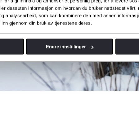
 for å gi innhold og annonser et personlig preg, for å levere sos
deler dessuten informasjon om hvordan du bruker nettstedet vårt,
og analysearbeid, som kan kombinere den med annen informasjon d
 inn gjennom din bruk av tjenestene deres.
Endre innstillinger