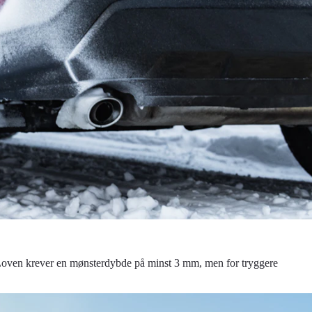
ag. Loven krever en mønsterdybde på minst 3 mm, men for tryggere