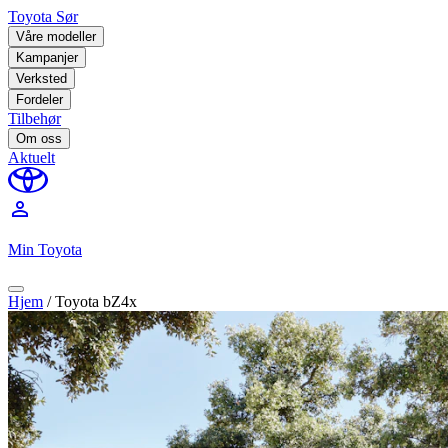
Toyota Sør
Våre modeller
Kampanjer
Verksted
Fordeler
Tilbehør
Om oss
Aktuelt
perm_identity
Min Toyota
Hjem
/
Toyota bZ4x