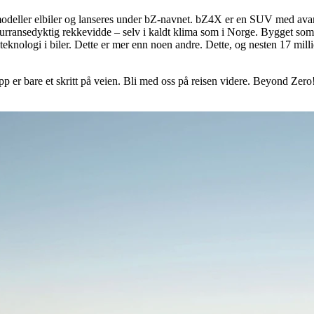
ere modeller elbiler og lanseres under bZ-navnet. bZ4X er en SUV med ava
nkurransedyktig rekkevidde – selv i kaldt klima som i Norge. Bygget som
eknologi i biler. Dette er mer enn noen andre. Dette, og nesten 17 millio
 er bare et skritt på veien. Bli med oss på reisen videre. Beyond Zero