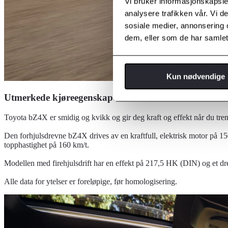
Vi bruker informasjonskapsler
analysere trafikken vår. Vi 
sosiale medier, annonsering 
dem, eller som de har samlet
Kun nødvendige
Utmerkede kjøreegenskaper
Toyota bZ4X er smidig og kvikk og gir deg kraft og effekt når du tren
Den forhjulsdrevne bZ4X drives av en kraftfull, elektrisk motor på 1
topphastighet på 160 km/t.
Modellen med firehjulsdrift har en effekt på 217,5 HK (DIN) og et d
Alle data for ytelser er foreløpige, før homologisering.