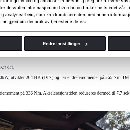
 for å gi innhold og annonser et personlig preg, for å levere sos
deler dessuten informasjon om hvordan du bruker nettstedet vårt,
og analysearbeid, som kan kombinere den med annen informasjon d
 inn gjennom din bruk av tjenestene deres.
Endre innstillinger
ger det.
50kW, utvikler 204 HK (DIN) og har et dreiemomentet på 265 Nm. Dette 
reiemoment på 336 Nm. Akselerasjonstiden reduseres dermed til 7,7 sek